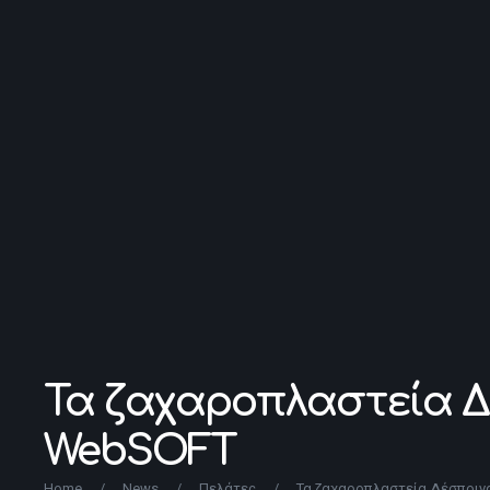
Τα ζαχαροπλαστεία Δ
WebSOFT
Home
/
News
/
Πελάτες
/
Τα ζαχαροπλαστεία Δέσποινα