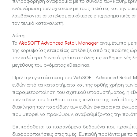
πληροφόρηση αναφορικά με το σύνολο των καθημερινώ
ενδυνάμωση των σχέσεων με τους πελάτες και την οικο
λαμβάνονται αποτελεσματικότερες επιχειρηματικές α
τον τελικό καταναλωτή.
Λύση:
ΛΥΣΕΙΣ ΑΝΑ ΤΟΜΕΑ
ΠΡΟΙΟΝΤΑ
Το
WebSOFT Advanced Retail Manager
αντιμέτωπο με τ
της κορυφαίας εταιρείας απέδειξε από τις πρώτες ώρες
Αρτοζαχαροπλαστεία
Advanced Fuel 
τον καλύτερο δυνατό τρόπο σε όλες τις καθημερινές λ
μεγέθους του ονόματος «Despina».
Super markets
Advanced Hospit
Πριν την εγκατάσταση του WebSOFT Advanced Retail M
Manager
Οπωροπωλεία
ειδών από τα καταστήματα και της ορθής χρήση των ba
παραμετροποίηση του σχετικού υποσυστήματος, η «De
Καταστήματα υγειονομικού
ARM Cloud
των ειδών που διαθέτει στους πελάτες της ανά είδος.
ενδιαφέροντος (Cafe &
διακίνηση των παρτίδων των ειδών έγκαιρα και έγκυ
Restaurants)
ARM Cloud ERP 
που μπορεί να προκύψουν, αναβαθμίζοντας την ποιό
Ταχυφαγεία (Fast Foods)
Electronic Shelf
Επιπρόσθετα, τα παραγόμενα δεδομένα που προκύπτ
Ηλεκτρονικά είδη
διαφοροποιήσεις στις τιμές. Ευπαθή προϊόντα με το