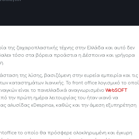
τορία της ζαχαροπλαστικής τέχνης στην Ελλάδα και αυτό δεν
έβαλε» τόσο στα βόρεια προάστια η Δέσποινα και γρήγορα
η.
ατάσταση της λύσης, βασιζόμενη στην ευρεία εμπειρία και τις
ων καταστημάτων λιανικής. Το front office λογισμικό το οπο
 αναγκών είναι το πανελλαδικά αναγνωρισμένο
WebSOFT
e από την πρώτη ημέρα λειτουργίας του ήταν ικανό να
ίας αλυσίδας «Despina», καθώς και την άμεση εξυπηρέτηση
ntoffice το οποίο θα πρόσφερε ολοκληρωμένη και έγκυρη