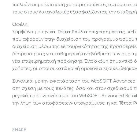
πωλούνται με έκπτωση χρησιμοποιώντας αυτοματοποιη
EuroCIS 2024
Ξενοδοχεία και θέρετρα
τους στους καταναλωτές εξασφαλίζοντας την σταθερή
EuroCIS 2025
Pet shops
Οφέλη:
Σύμφωνα με την
κα. Τέττα Ρούλια επιχειρηματίας
, «Η
Φαρμακεία
EuroShop 2023
που αφορούν στην διαχείριση του προγραμματισμού τ
διαχείριση μέσω της λειτουργικότητας της προσφερθ
Ένδυση & υπόδηση
EuroShop 2026
δέσμευση μας για καθημερινή αναβάθμιση των συστημ
Καταστήματα επίπλων
νέα επιχειρηματική πρόκληση». Ένα ακόμη σημαντικό
Απόλλων
χρήστες, οι οποίοι κατά κοινή ομολογία εξοικειώθηκα
Κατάστημα αφορολογήτων
ειδών
Συνολικά, με την εγκατάσταση του WebSOFT Advanced
Αυτόματο συρτ
στη σχέση με τους πελάτες, όσο και στον σχεδιασμό της
Εξελιγμένα πρατήρια υγρών
μεγαλύτερο πλεονέκτημα του WebSOFT Advanced Retail 
Εκδηλώσεις
καυσίμων
την λήψη των αποφάσεων» υπογράμμισε η
κα. Τέττα 
Συστήματα αυτ
πωλητών
SHARE