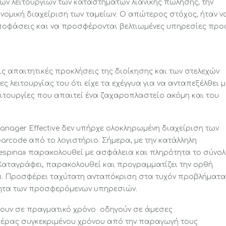
ν λειτουργιών των καταστημάτων λιανικής πώλησης, την
νομική διαχείριση των ταμείων. Ο απώτερος στόχος, ήταν ν
ποφάσεις και να προσφέρονται βελτιωμένες υπηρεσίες προ
ΤΕΛΕΥΤΑΙΑ ΑΡΘΡΑ
ΥΠΗΡΕΣΙ
ις απαιτητικές προκλήσεις της διοίκησης και των στελεχών
 λειτουργίας του ότι είχε τα εχέγγυα για να ανταπεξέλθει μ
Manager
Ηλεκτρονικές ετικέτες με
Consulting
ειτουργίες που απαιτεί ένα ζαχαροπλαστείο ακόμη και του
μελλοντική επεκτασιμότητα
και το χαμηλότερο συνολικό
Lifetime Su
ality
anager Effective δεν υπήρχε ολοκληρωμένη διαχείριση των
κόστος ιδιοκτησίας.
rcode από το λογιστήριο. Σήμερα, με την κατάλληλη
Quick Retail
spina» παρακολουθεί με ασφάλεια και πληρότητα το σύνο
Μετασχηματίζοντας την
 Καταγράφει, παρακολουθεί και προγραμματίζει την ορθή
IntelliSMS R
επιχείρηση στην νέα
ρα. Προσφέρει ταχύτατη ανταπόκριση στα τυχόν προβλήματα
ψηφιακή εποχή. Οι πέντε
exVan
τητα των προσφερόμενων υπηρεσιών.
βασικοί κανόνες που
πρέπει να υλοποιηθούν.
 Label Tags
ουν σε πραγματικό χρόνο οδηγούν σε άμεσες
 πέρας συγκεκριμένου χρόνου από την παραγωγή τους