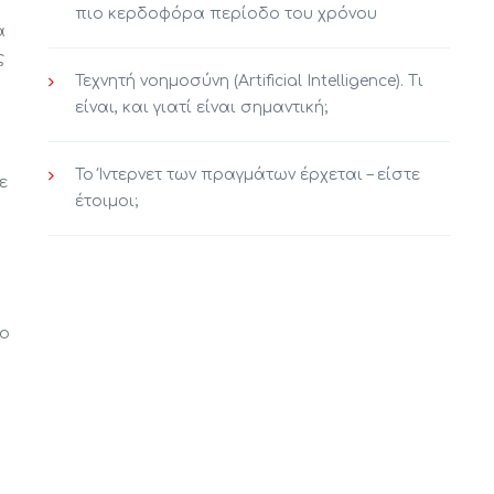
πιο κερδοφόρα περίοδο του χρόνου
α
ς
Τεχνητή νοημοσύνη (Artificial Intelligence). Τι
είναι, και γιατί είναι σημαντική;
ΕΣ
ΑΝΑΖΗΤΗΣΗ
Το Ίντερνετ των πραγμάτων έρχεται – είστε
ε
έτοιμοι;
pport
NEWSLETTER
Store Delivery
λο
eport
*Παρακαλώ κάντε κλίκ το
κουτάκι αν αποδέχεστε την