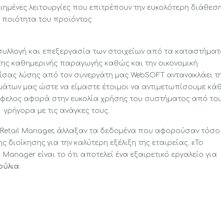
Οι έμποροι λιανικής
μένες λειτουργίες που επιτρέπουν την ευκολότερη διάθεσ
προετοιμάζονται για την
 ποιότητα του προϊόντος
πιο κερδοφόρα περίοδο
του χρόνου
 συλλογή και επεξεργασία των στοιχείων από τα καταστήμα
ης καθημερινής παραγωγής καθώς και την οικονομική
Τεχνητή νοημοσύνη (Artificial
είσας λύσης από τον συνεργάτη μας WebSOFT αντανακλάει τ
Intelligence). Τι είναι, και
άτων μας ώστε να είμαστε έτοιμοι να αντιμετωπίσουμε κά
γιατί είναι σημαντική;
 όφελος αφορά στην ευκολία χρήσης του συστήματος από το
ν γρήγορα με τις ανάγκες τους.
 Retail Manager, άλλαξαν τα δεδομένα που αφορούσαν τόσο
άρι
 διοίκησης για την καλύτερη εξέλιξη της εταιρείας. «Το
Manager είναι το ότι αποτελεί ένα εξαιρετικό εργαλείο για
Ρούλια
.
όματων