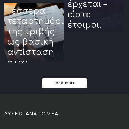
έρχεται –
Τέσσερα
είστε
τεταρτημόρια
έτοιμοι;
της τριβής
ως βασική
αντίσταση
στην
ανάπτυξη
σε μια
Load more
επιχείρηση
λιανικής
ΛΥΣΕΙΣ ΑΝΑ ΤΟΜΕΑ