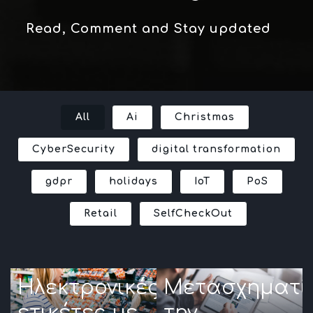
Read, Comment and Stay updated
All
Ai
Christmas
CyberSecurity
digital transformation
gdpr
holidays
IoT
PoS
Retail
SelfCheckOut
Ηλεκτρονικές
Μετασχηματί