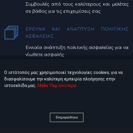
Συμβουλές από τους καλύτερους και μελέτες
σε βάθος για τις επιχειρίσεις σας
ΈΡΕΥΝΑ ΚΑΙ ΑΝΑΠΤΥΞΗ ΠΟΛΙΤΙΚΗΣ
ΑΣΦΑΛΕΙΑΣ
Εννιαία ανάπτυξη πολιτικής ασφαλείας για να
νίωθετε ασφαλής
Ο ιστότοπός μας χρησιμοποιεί τεχνολογίες cookies, για να
ΑΝΑΣΧΕΔΙΑΣΜΟΣ ΥΦΙΣΤΑΜΕΝΩΝ
διασφαλίσουμε την καλύτερη εμπειρία πλοήγησης στην
ΥΠΟΔΟΜΩΝ
ιστοσελίδα μας.
Μάθε Περισσότερα
Προσεκτικός έλεγχος όλων των υπάρχων
υποδομών σας
ΓΡΗΓΟΡΟ ΚΑΙ ΜΕ ΣΥΝΕΠΕΙΑ
Ενημερώθηκα
Μελέτη, υποστήριξη και υλοποίηση