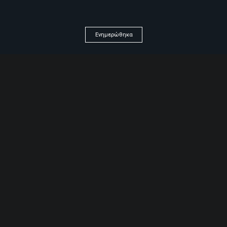
Ενημερώθηκα
Δημιουργώντας ένα
ελκυστικό περιβάλλον
πώλησης που δυναμώνει
την καταναλωτική εμπειρία
του πελάτη σας.