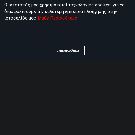
αλλεργιογόνων, έκδοση αποδείξεων - τιμολογίων.
Ο ιστότοπός μας χρησιμοποιεί τεχνολογίες cookies, για να
διασφαλίσουμε την καλύτερη εμπειρία πλοήγησης στην
ιστοσελίδα μας.
Μάθε Περισσότερα
Ηλεκτρονική κλειδαριά
Ενημερώθηκα
Ταχύτατη απόκριση καρτών, πρακτικότητα, αύξηση
ασφάλειας, χαμηλότερο κόστος έκδοσης κάρτας έναντι
κλειδιών.
Σύστημα ειδοποίησης σερβιτόρου