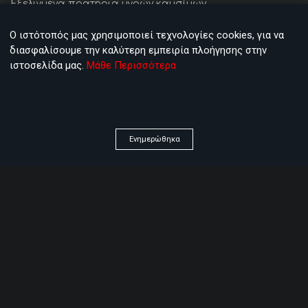
Εξελιγμένα πρατήρια υγρών καυσίμων
Ο ιστότοπός μας χρησιμοποιεί τεχνολογίες cookies, για να
διασφαλίσουμε την καλύτερη εμπειρία πλοήγησης στην
ΠΡΟΙΟΝΤΑ
ιστοσελίδα μας.
Μάθε Περισσότερα
Advanced Fuel Manager
Advanced Hospitality Manager
Ενημερώθηκα
ARM Cloud
ARM Cloud ERP exVan
Electronic Shelf Label Tags
EuroCIS 2024
EuroCIS 2025