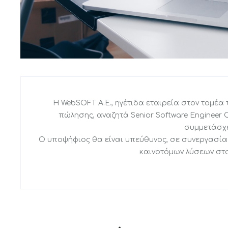
ΛΥΣΕΙΣ ΑΝΑ ΤΟΜΕΑ
ΠΡΟΙΟΝΤΑ
Η WebSOFT Α.Ε., ηγέτιδα εταιρεία στον τομέ
Αρτοζαχαροπλαστεία
Advanced Fuel 
πώλησης, αναζητά Senior Software Engineer C
συμμετάσχε
Super markets
Advanced Hospit
Ο υποψήφιος θα είναι υπεύθυνος, σε συνεργασία μ
Manager
καινοτόμων λύσεων στο
Οπωροπωλεία
Καταστήματα υγειονομικού
ARM Cloud
ενδιαφέροντος (Cafe &
Restaurants)
ARM Cloud ERP 
Ταχυφαγεία (Fast Foods)
Electronic Shelf