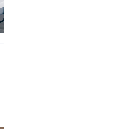
ΕΣ
ΑΝΑΖΗΤΗΣΗ
pport
NEWSLETTER
Store Delivery
eport
*Παρακαλώ κάντε κλίκ το