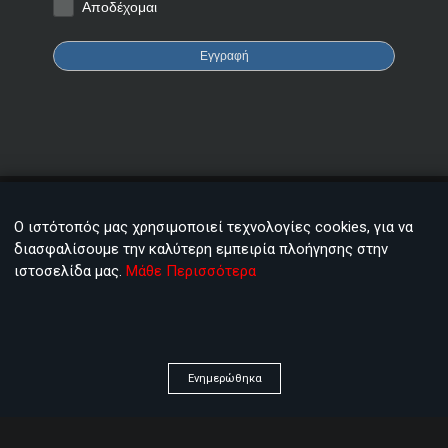
Αποδέχομαι
Εγγραφή
Χρειάζεστε βοήθεια;
Επικοινωνία
Ο ιστότοπός μας χρησιμοποιεί τεχνολογίες cookies, για να
FAQ
Βρείτε συνεργάτη
διασφαλίσουμε την καλύτερη εμπειρία πλοήγησης στην
κοντά σας
Αναζήτηση
ιστοσελίδα μας.
Μάθε Περισσότερα
©2002 - 2026 All Rights Reserved - WebSOFT group of
companies
Ενημερώθηκα
Προστασία Προσωπικών Δεδομένων
Όροι Χρήσης