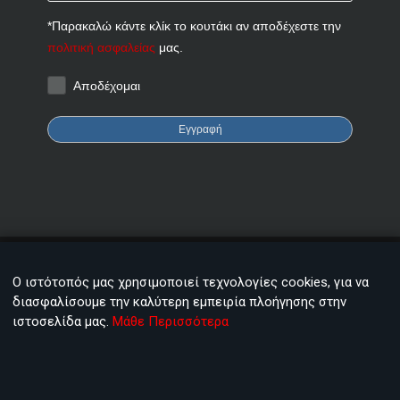
*Παρακαλώ κάντε κλίκ το κουτάκι αν αποδέχεστε την
πολιτική ασφαλείας
μας.
Αποδέχομαι
Εγγραφή
Χρειάζεστε βοήθεια;
Επικοινωνία
Ο ιστότοπός μας χρησιμοποιεί τεχνολογίες cookies, για να
FAQ
Βρείτε συνεργάτη
διασφαλίσουμε την καλύτερη εμπειρία πλοήγησης στην
κοντά σας
Αναζήτηση
ιστοσελίδα μας.
Μάθε Περισσότερα
©2002 - 2026 All Rights Reserved - WebSOFT group of