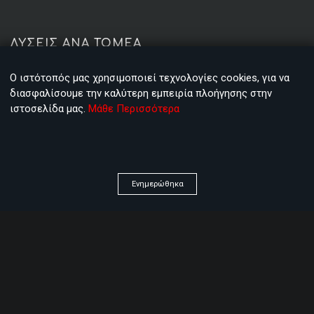
ΛΥΣΕΙΣ ΑΝΑ ΤΟΜΕΑ
Ο ιστότοπός μας χρησιμοποιεί τεχνολογίες cookies, για να
Αρτοζαχαροπλαστεία
διασφαλίσουμε την καλύτερη εμπειρία πλοήγησης στην
ιστοσελίδα μας.
Μάθε Περισσότερα
Super markets
Οπωροπωλεία
Καταστήματα υγειονομικού ενδιαφέροντος (Cafe &
Ενημερώθηκα
Restaurants)
Ταχυφαγεία (Fast Foods)
Ηλεκτρονικά είδη
Ξενοδοχεία και θέρετρα
Pet shops