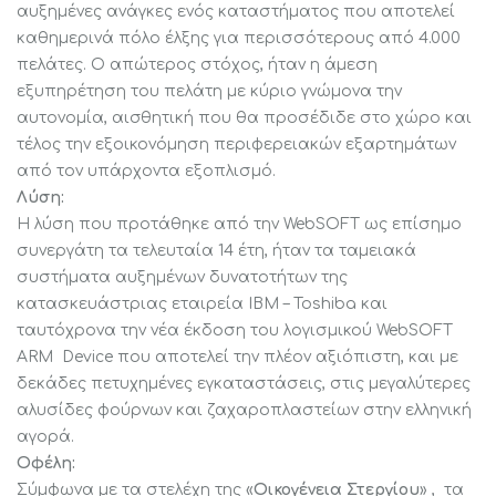
αυξημένες ανάγκες ενός καταστήματος που αποτελεί
καθημερινά πόλο έλξης για περισσότερους από 4.000
πελάτες. Ο απώτερος στόχος, ήταν η άμεση
εξυπηρέτηση του πελάτη με κύριο γνώμονα την
αυτονομία, αισθητική που θα προσέδιδε στο χώρο και
τέλος την εξοικονόμηση περιφερειακών εξαρτημάτων
από τον υπάρχοντα εξοπλισμό.
Λύση:
Η λύση που προτάθηκε από την WebSOFT ως επίσημο
συνεργάτη τα τελευταία 14 έτη, ήταν τα ταμειακά
συστήματα αυξημένων δυνατοτήτων της
κατασκευάστριας εταιρεία IBM – Toshiba και
ταυτόχρονα την νέα έκδοση του λογισμικού WebSOFT
ARM Device που αποτελεί την πλέον αξιόπιστη, και με
δεκάδες πετυχημένες εγκαταστάσεις, στις μεγαλύτερες
αλυσίδες φούρνων και ζαχαροπλαστείων στην ελληνική
αγορά.
Οφέλη:
Σύμφωνα με τα στελέχη της «
Οικογένεια Στεργίου
» , τα