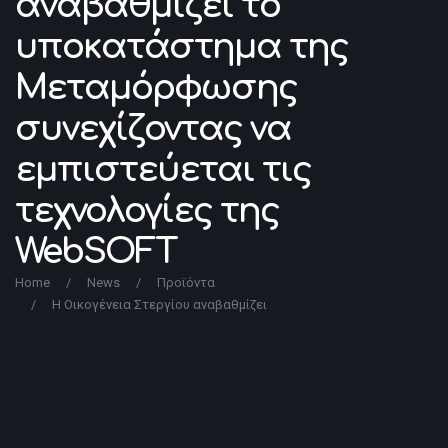
αναβαθμίζει το
υποκατάστημα της
Μεταμόρφωσης
συνεχίζοντας να
εμπιστεύεται τις
τεχνολογίες της
WebSOFT
Home
/
News
/
Προϊόντα
/
Η Οικογένεια Στεργίου αναβαθμίζει