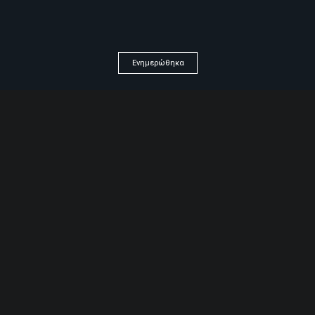
Save my name, email, and website in this browser for
the next time I comment.
Ενημερώθηκα
ΛΥΣΕΙΣ ΑΝΑ ΤΟΜΕΑ
Αρτοζαχαροπλαστεία
Super markets