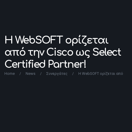
Η WebSOFT ορίζεται
από την Cisco ως Select
Certified Partner!
Home
/
News
/
Συνεργάτες
/
Η WebSOFT ορίζεται από