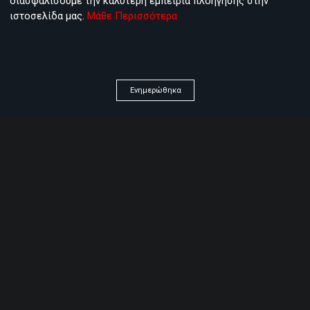
διασφαλίσουμε την καλύτερη εμπειρία πλοήγησης στην
ιστοσελίδα μας.
Μάθε Περισσότερα
Save my name, email, and website in this browser for
the next time I comment.
Ενημερώθηκα
ΛΥΣΕΙΣ ΑΝΑ ΤΟΜΕΑ