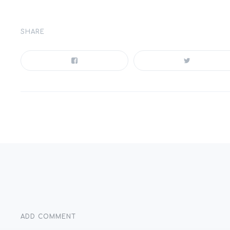
EuroCIS 2025
Pet shops
Φαρμακεία
EuroShop 2023
SHARE
Ένδυση & υπόδηση
EuroShop 2026
Καταστήματα επίπλων
Απόλλων
Κατάστημα αφορολογήτων
ειδών
Αυτόματο συρτ
Εξελιγμένα πρατήρια υγρών
Εκδηλώσεις
καυσίμων
Συστήματα αυτ
πωλητών
ADD COMMENT
Χρειάζεστε βοήθεια;
Επικοινωνία