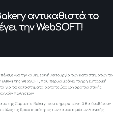
Bakery αντικαθιστά το
λέγει την WebSOFT!
πέλεξε για την καθημερινή λειτουργία των καταστημάτων τη
r (ARM) της WebSOFT
, που περιλαμβάνει πλήρη εμπορική
ματα για τα καταστήματα αρτοποιίας ζαχαροπλαστικής,
 λιανικών πωλήσεων.
α της Captain’s Bakery, που σήμερα είναι 3 θα διαθέτουν
ε όλες τις δραστηριότητες των καταστημάτων λιανικής,