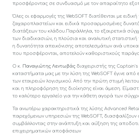
προσφέροντας σε συνδυασμό με τον απαραίτητο εξοπλι
Όλες οι εφαρμογές της WebSOFT διατίθενται με ειδικ
ΛΥΣΕΙΣ ΑΝΑ ΤΟΜΕΑ
ΠΡΟΙΟΝΤΑ
ζαχαροπλαστείων και ειδικά προσαρμοσμένες δυνατότ
διατάξεων του κλάδου.Παράλληλα, το εξαιρετικά σύγχ
των διαδικασιών, η πλούσια και αναλυτική στατιστικ
Αρτοζαχαροπλαστεία
Advanced Fuel 
η δυνατότητα απεικόνισης αποτελεσμάτων ανά υποκατ
Super markets
που προσφέρονται, αποτελούν καθοριστικούς παράγον
Advanced Hospit
Manager
Οπωροπωλεία
Ο κ.
Παναγιώτης Λεντωβάς
διαχειριστής της Captain’
καταστήματα μας με την λύση της WebSOFT έγινε από 
Καταστήματα υγειονομικού
ARM Cloud
των εταιρειών λογισμικού. Από την πρώτη στιγμή λειτ
ενδιαφέροντος (Cafe &
και η πληροφόρηση της διοίκησης είναι άμεση. Είμαστ
Restaurants)
ARM Cloud ERP 
το καλύτερο εργαλείο για την κάθετη αγορά των σύγ
Ταχυφαγεία (Fast Foods)
Τα ανωτέρω χαρακτηριστικά της λύσης Advanced Reta
Electronic Shelf
παρεχόμενων υπηρεσιών της WebSOFT, διασφαλίζουν στη
Ηλεκτρονικά είδη
συμβάλλοντας στην ανάπτυξη και αύξηση της αποδοτικ
EuroCIS 2024
Ξενοδοχεία και θέρετρα
επιχειρηματικών αποφάσεων