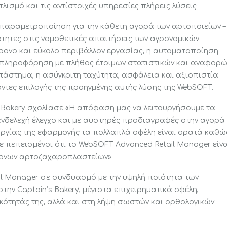
σμό και τις αντίστοιχές υπηρεσίες πλήρεις λύσεις
ή παραμετροποίηση για την κάθετη αγορά των αρτοποιείων –
ΤΕΛΕΥΤΑΙΑ ΑΡΘΡΑ
ΥΠΗΡΕΣΙ
ητες στις νομοθετικές απαιτήσεις των αγρονομικών
ρονο και εύκολο περιβάλλον εργασίας, η αυτοματοποίηση
ή πληροφόρηση με πλήθος έτοιμων στατιστικών και αναφορώ
Manager
Ηλεκτρονικές ετικέτες με
Consulting
άστημα, η ασύγκριτη ταχύτητα, ασφάλεια και αξιοπιστία
μελλοντική επεκτασιμότητα
τες επιλογής της προηγμένης αυτής λύσης της WebSOFT.
και το χαμηλότερο συνολικό
Lifetime Su
ality
κόστος ιδιοκτησίας.
s Bakery σχολίασε «Η απόφαση μας να λειτουργήσουμε τα
Quick Retail
ενδελεχή έλεγχο και με αυστηρές προδιαγραφές στην αγορά
Μετασχηματίζοντας την
ουργίας της εφαρμογής τα πολλαπλά οφέλη είναι ορατά καθώ
IntelliSMS R
επιχείρηση στην νέα
ε πεπεισμένοι ότι το WebSOFT Advanced Retail Manager είν
ψηφιακή εποχή. Οι πέντε
exVan
χρονων αρτοζαχαροπλαστείων»
βασικοί κανόνες που
πρέπει να υλοποιηθούν.
il Manager σε συνδυασμό με την υψηλή ποιότητα των
 Label Tags
ν Captain’s Bakery, μέγιστα επιχειρηματικά οφέλη,
Οι έμποροι λιανικής
ότητάς της, αλλά και στη λήψη σωστών και ορθολογικών
προετοιμάζονται για την
πιο κερδοφόρα περίοδο