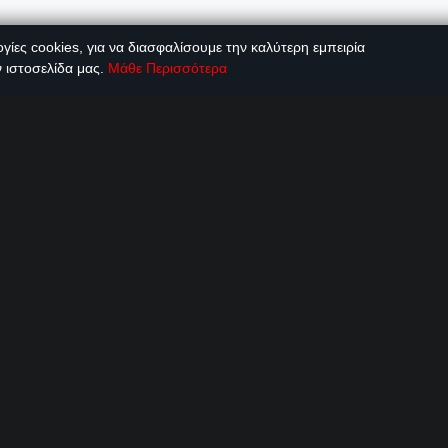
©2002 - 2026 All Rights Reserved - WebSOFT group of co
γίες cookies, για να διασφαλίσουμε την καλύτερη εμπειρία
 ιστοσελίδα μας.
Μάθε Περισσότερα
he next time I comment.