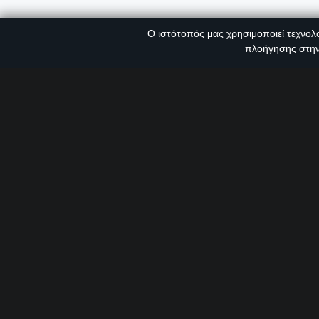
FAQ
Βρείτε συνεργάτη
κοντά σας
Ο ιστότοπός μας χρησιμοποιεί τεχνολο
Αναζήτηση
πλοήγησης στην
Save my name, email, and website in this browser for t