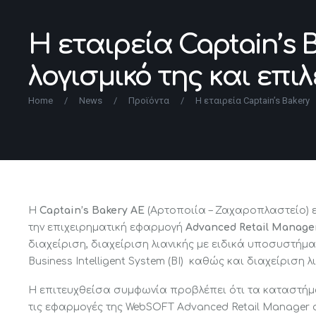
H εταιρεία Captain’s 
λογισμικό της και επι
Home
/
News
/
Προϊόντα
/
H εταιρεία Captain’s Bakery
H
Captain’s Bakery ΑΕ
(Αρτοποιία – Ζαχαροπλαστείο) ε
την επιχειρηματική εφαρμογή
Advanced Retail Manage
διαχείριση, διαχείριση λιανικής με ειδικά υποσυστή
Business Intelligent System (BI) καθώς και διαχείριση
Η επιτευχθείσα συμφωνία προβλέπει ότι τα καταστήματ
τις εφαρμογές της WebSOFT Advanced Retail Manager σ