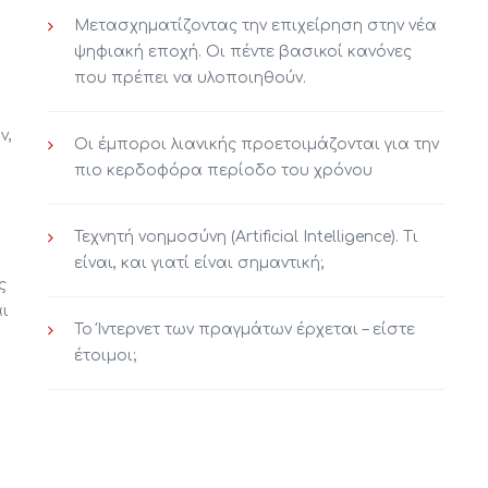
Μετασχηματίζοντας την επιχείρηση στην νέα
ψηφιακή εποχή. Οι πέντε βασικοί κανόνες
ΕΣ
ΑΝΑΖΗΤΗΣΗ
που πρέπει να υλοποιηθούν.
ν,
Οι έμποροι λιανικής προετοιμάζονται για την
πιο κερδοφόρα περίοδο του χρόνου
pport
Τεχνητή νοημοσύνη (Artificial Intelligence). Τι
NEWSLETTER
Store Delivery
είναι, και γιατί είναι σημαντική;
ς
eport
αι
Το Ίντερνετ των πραγμάτων έρχεται – είστε
έτοιμοι;
*Παρακαλώ κάντε κλίκ το
κουτάκι αν αποδέχεστε την
πολιτική ασφαλείας
μας.
Αποδέχομαι