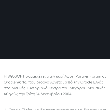
Η WebSOFT συμμετέχει στην εκδήλωση Partner Forum at
Oracle World, που διοργανώνεται από την Oracle Ελλάς
στο Διεθνές Συνεδριακό Κέντρο του Μεγάρου Μουσικής
Αθηνών, την Τρίτη 14 Δεκεμβρίου 2004.